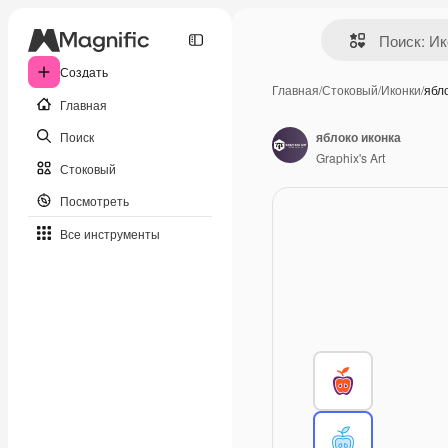
Создать
Главная
/
Стоковый
/
Иконки
/
ябл
Главная
Поиск
яблоко иконка
Graphix's Art
Стоковый
Посмотреть
Все инструменты