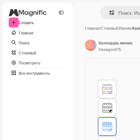
Создать
Главная
/
Стоковый
/
Иконки
/
Кал
Главная
Поиск
Календарь иконка
Hexagon075
Стоковый
Посмотреть
Все инструменты