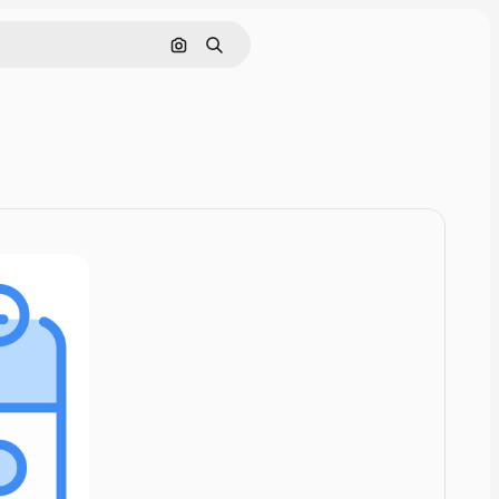
Поиск по изображению
Поиск