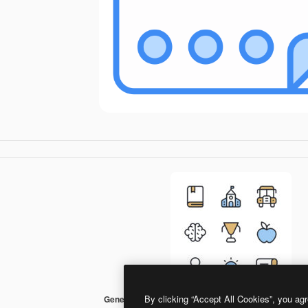
By clicking “Accept All Cookies”, you agr
Generic color lineal-color