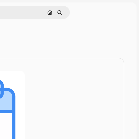
Поиск по изображению
Поиск