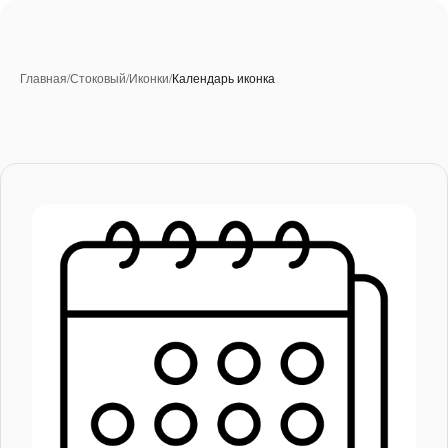
Главная
/
Стоковый
/
Иконки
/
Календарь иконка