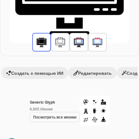
Создать с помощью ИИ
Редактировать
Созда
Generic Glyph
6,905
Иконки
Посмотреть все иконки