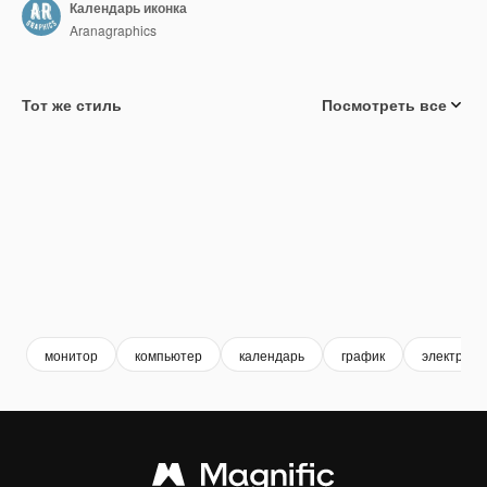
Календарь иконка
Aranagraphics
Тот же стиль
Посмотреть все
монитор
компьютер
календарь
график
электрони