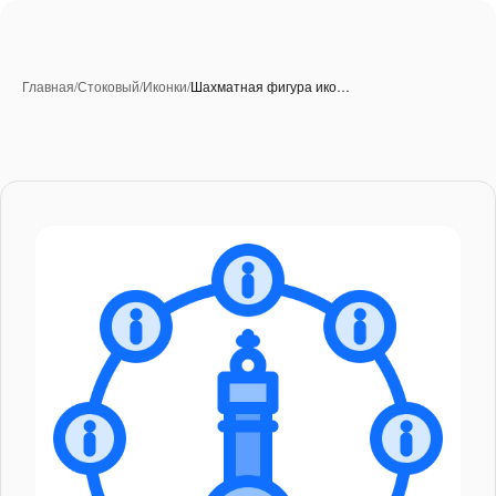
Главная
/
Стоковый
/
Иконки
/
Шахматная фигура ико…