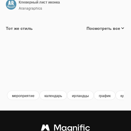
Клеверный лист иконка
Aranagraphics
Тот же стиль
Посмотреть все
мероприятие
календарь
ирландцы
график
культ