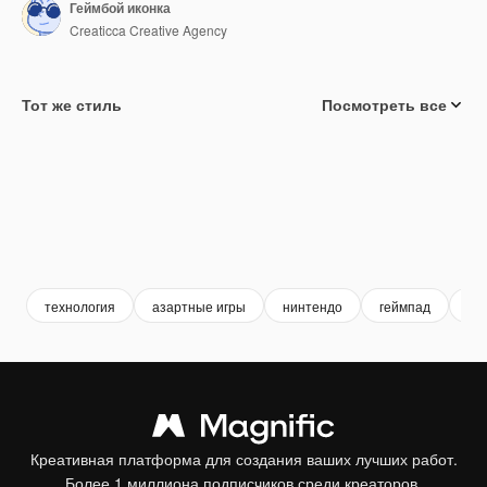
Геймбой иконка
Creaticca Creative Agency
Тот же стиль
Посмотреть все
технология
азартные игры
нинтендо
геймпад
ви
Креативная платформа для создания ваших лучших работ.
Более 1 миллиона подписчиков среди креаторов,