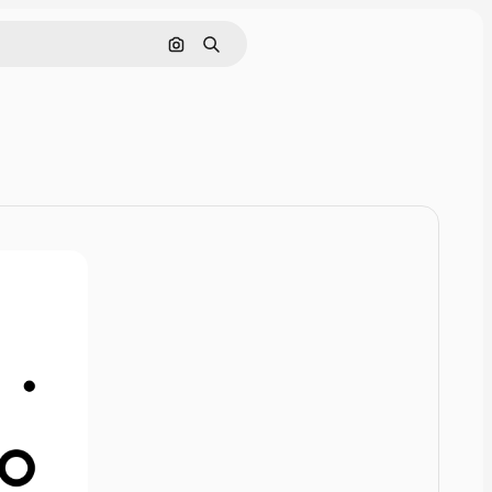
Поиск по изображению
Поиск