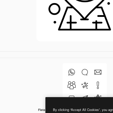
By clicking “Accept All Cookies”, you agr
Flatart Icons Outline