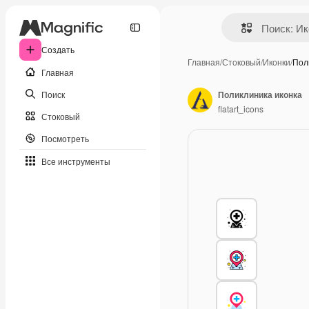
Создать
Главная
/
Стоковый
/
Иконки
/
Пол
Главная
Поиск
Поликлиника иконка
flatart_icons
Стоковый
Посмотреть
Все инструменты