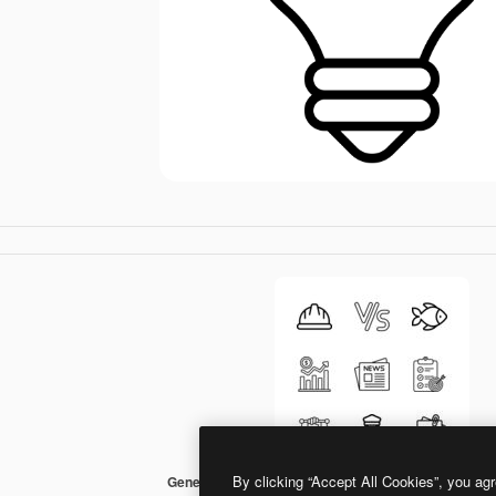
By clicking “Accept All Cookies”, you agr
Generic Detailed Outline