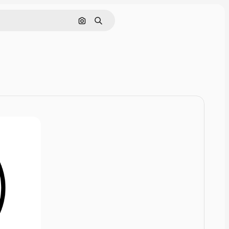
Поиск по изображению
Поиск