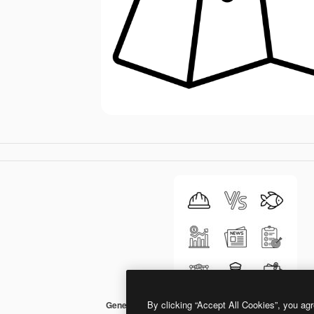
By clicking “Accept All Cookies”, you agr
Generic Detailed Outline