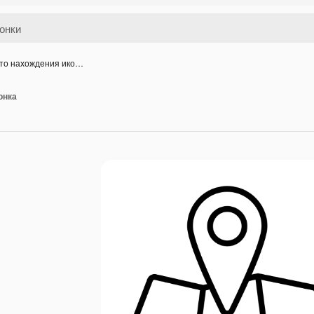
то нахождения ико…
онка