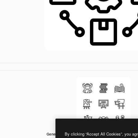
By clicking “Accept All Cookies”, you agr
Generic black outline