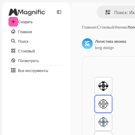
Создать
Главная
/
Стоковый
/
Иконки
/
Лог
Главная
Поиск
Логистика иконка
kmg design
Стоковый
Посмотреть
Все инструменты