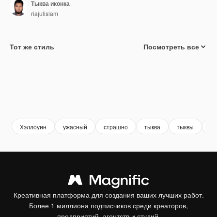
Тыква иконка
riajulislam
Тот же стиль
Посмотреть все
Хэллоуин
ужасный
страшно
тыква
тыквы
см
Креативная платформа для создания ваших лучших работ.
Более 1 миллиона подписчиков среди креаторов,
предприятий, агентств и студий.