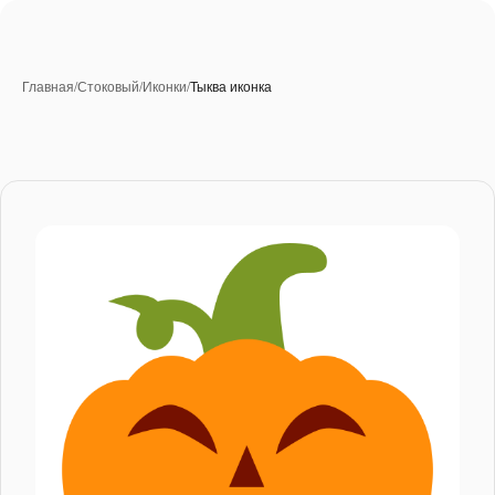
Главная
/
Стоковый
/
Иконки
/
Тыква иконка