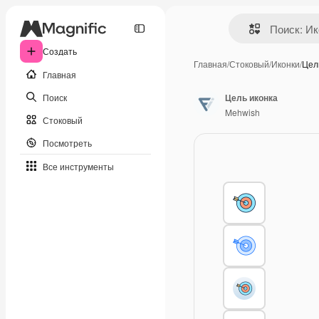
Создать
Главная
/
Стоковый
/
Иконки
/
Цел
Главная
Поиск
Цель иконка
Mehwish
Стоковый
Посмотреть
Все инструменты