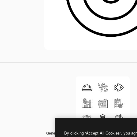
By clicking “Accept All Cookies”, you agr
Generic Detailed Outline