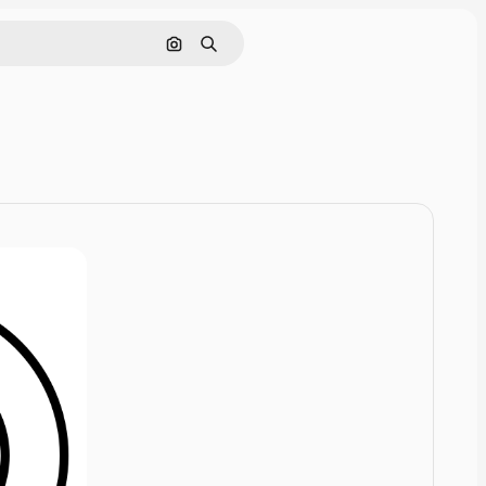
Поиск по изображению
Поиск