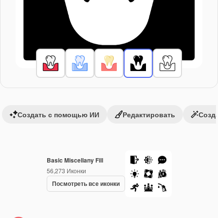
Создать с помощью ИИ
Редактировать
Созда
Basic Miscellany Fill
56,273
Иконки
Посмотреть все иконки