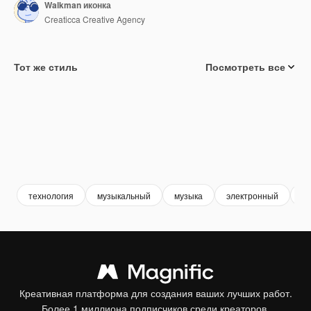
Walkman иконка
Creaticca Creative Agency
Тот же стиль
Посмотреть все
технология
музыкальный
музыка
электронный
эл
Креативная платформа для создания ваших лучших работ.
Более 1 миллиона подписчиков среди креаторов,