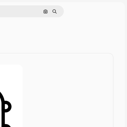
Поиск по изображению
Поиск