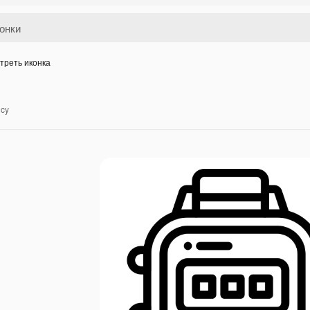
треть иконка
ncy