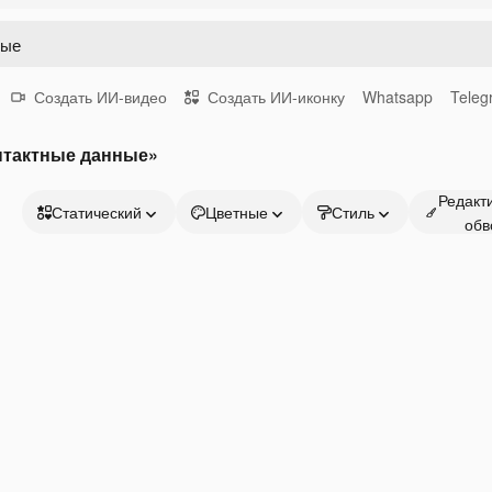
Создать ИИ-видео
Создать ИИ-иконку
Whatsapp
Teleg
нтактные данные»
Редакт
Статический
Цветные
Стиль
обв
Статический
Анимированный
Стикер
Интерфейс