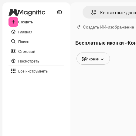
Создать
Создать ИИ-изображение
Главная
Поиск
Бесплатные иконки «Ко
Стоковый
Иконки
Посмотреть
Все изображения
Все инструменты
Векторы
Иллюстрации
Фотографии
PSD
Шаблоны
Мокапы
Видео
Видеоролик
Моушн-дизайн
Видеошаблоны
Иконки
3D-модели
Шрифты