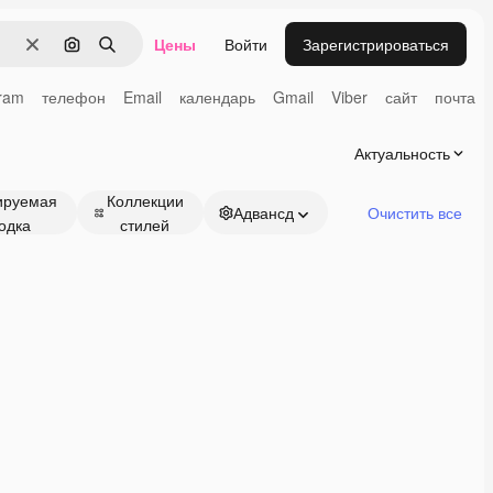
Цены
Войти
Зарегистрироваться
Очистить
Поиск по изображению
Поиск
ram
телефон
Email
календарь
Gmail
Viber
сайт
почта
Актуальность
ируемая
Коллекции
Адвансд
Очистить все
одка
стилей