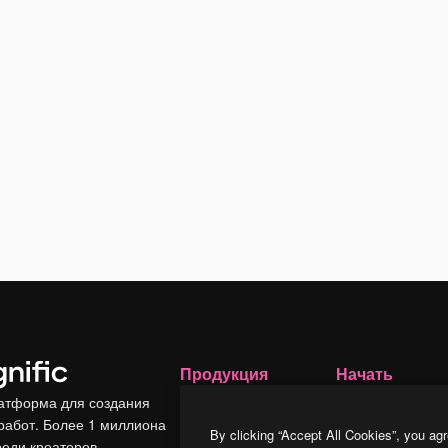
Продукция
Начать
атформа для создания
Spaces
Academy
работ. Более 1 миллиона
ИИ-помощник
Документация п
By clicking “Accept All Cookies”, you agr
реди креаторов,