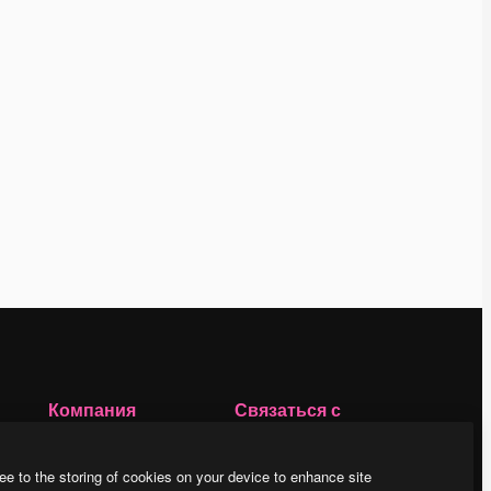
Компания
Связаться с
нами
Цены
о
О нас
Клиентская
ee to the storing of cookies on your device to enhance site