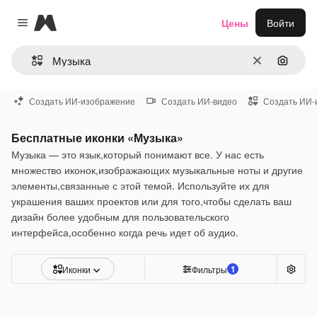
Magnific
Цены
Войти
Close menu
Очистить
Поиск 
Создать ИИ-изображение
Создать ИИ-видео
Создать ИИ-
Бесплатные иконки «Музыка»
Музыка — это язык,который понимают все. У нас есть
множество иконок,изображающих музыкальные ноты и другие
элементы,связанные с этой темой. Используйте их для
украшения ваших проектов или для того,чтобы сделать ваш
дизайн более удобным для пользовательского
интерфейса,особенно когда речь идет об аудио.
1
Иконки
Фильтры