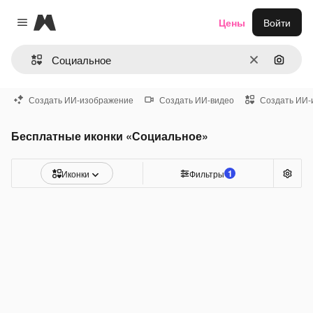
Magnific
Цены
Войти
Close menu
Очистить
Поиск 
Создать ИИ-изображение
Создать ИИ-видео
Создать ИИ-
Бесплатные иконки «Социальное»
1
Иконки
Фильтры