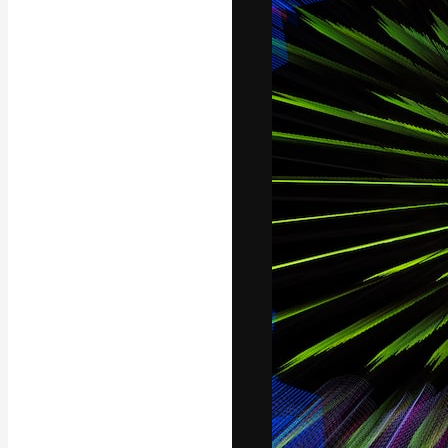
Креативная пл
ваших лучших 
подписчиков с
предприятий, а
Pусский