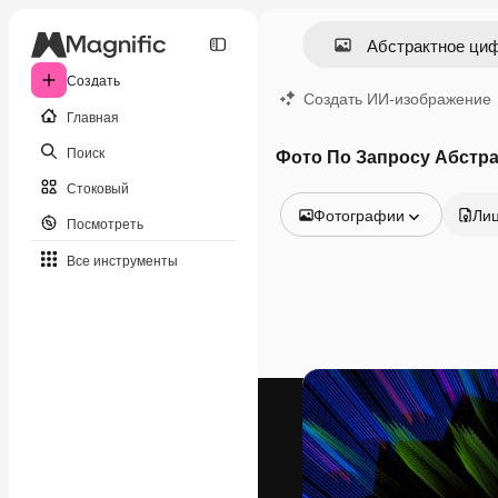
Создать
Создать ИИ-изображение
Главная
Поиск
Фото По Запросу Абстр
Стоковый
Фотографии
Ли
Посмотреть
Все изображения
Все инструменты
Векторы
Иллюстрации
Фотографии
PSD
Шаблоны
Мокапы
Видео
Видеоролик
Моушн-дизайн
Видеошаблоны
Иконки
3D-модели
Шрифты