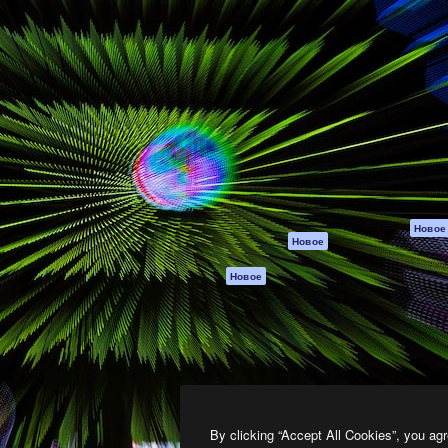
атформа для создания
Spaces
Academy
работ. Более 1 миллиона
ИИ-помощник
Документация п
реди креаторов,
Пакету ИИ
Генератор
гентств и студий.
изображений ИИ
Служба
поддержки
Генератор видео
ИИ
Условия и
положения
Генератор голоса
на основе ИИ
Политика
конфиденциальн
Стоковый контент
Оригиналы
MCP для
Новое
Новое
Claude/ChatGPT
Политика файло
cookie
Агенты
Новое
Центр доверия
API
Партнеры
Мобильное
приложение
Предприятие
Все инструменты
Magnific
By clicking “Accept All Cookies”, you agr