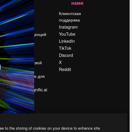
нами
Цены
о
О нас
Клиентская
поддержка
Reviews
Instagram
Вакансии
YouTube
Поиск тенденций
LinkedIn
Блог
TikTok
События
Discord
Slidesgo
ости
X
Продайте свой
контент
Reddit
в
Помещение для
прессы
Ищете magnific.ai
ee to the storing of cookies on your device to enhance site