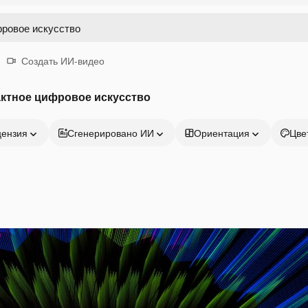
Создать ИИ-видео
актное цифровое искусство
цензия
Сгенерировано ИИ
Ориентация
Цве
Продукция
Начать