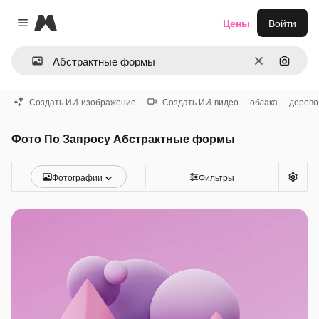
Magnific
Цены
Войти
Close menu
Очистить
Поиск 
Создать ИИ-изображение
Создать ИИ-видео
облака
дерево
Фото По Запросу Абстрактные формы
Фотографии
Фильтры