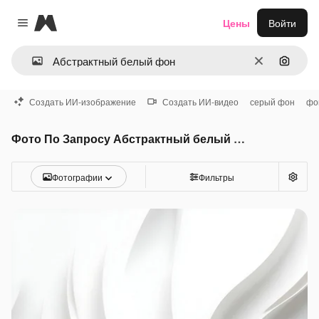
Magnific
Цены
Войти
Close menu
Очистить
Поиск 
Создать ИИ-изображение
Создать ИИ-видео
серый фон
фо
Фото По Запросу Абстрактный белый фон
Фотографии
Фильтры