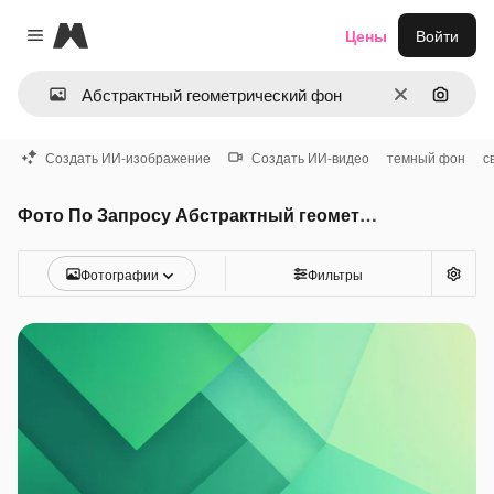
Magnific
Цены
Войти
Close menu
Очистить
Поиск 
Создать ИИ-изображение
Создать ИИ-видео
темный фон
с
Фото По Запросу Абстрактный геометрический фон
Фотографии
Фильтры