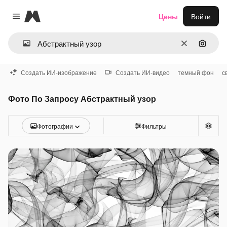
Magnific
Цены
Войти
Close menu
Очистить
Поиск 
Создать ИИ-изображение
Создать ИИ-видео
темный фон
с
Фото По Запросу Абстрактный узор
Фотографии
Фильтры