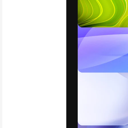
Креативная пл
ваших лучших 
подписчиков с
предприятий, а
Pусский