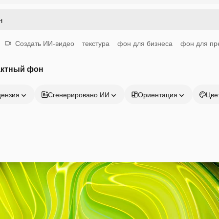
Создать ИИ-видео
текстура
фон для бизнеса
фон для пр
актный фон
цензия
Сгенерировано ИИ
Ориентация
Цве
Продукция
Начать