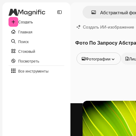
Создать
Создать ИИ-изображение
Главная
Поиск
Фото По Запросу Абстр
Стоковый
Фотографии
Ли
Посмотреть
Все изображения
Все инструменты
Векторы
Иллюстрации
Фотографии
PSD
Шаблоны
Мокапы
Видео
Видеоролик
Моушн-дизайн
Видеошаблоны
Иконки
3D-модели
Шрифты