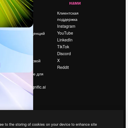
нами
Цены
о
О нас
Клиентская
поддержка
Reviews
Instagram
Вакансии
YouTube
Поиск тенденций
LinkedIn
Блог
TikTok
События
Discord
Slidesgo
ости
X
Продайте свой
контент
Reddit
в
Помещение для
прессы
Ищете magnific.ai
ee to the storing of cookies on your device to enhance site