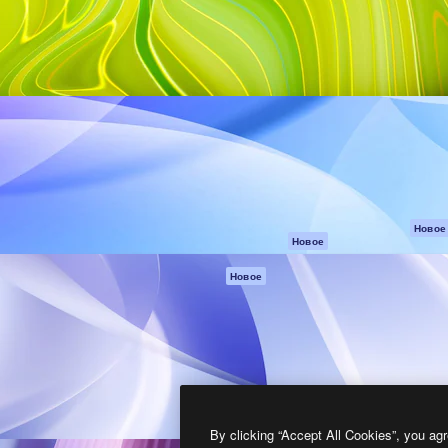
атформа для создания
Spaces
Academy
работ. Более 1 миллиона
ИИ-помощник
Документация п
реди креаторов,
Пакету ИИ
Генератор
гентств и студий.
изображений ИИ
Служба
поддержки
Генератор видео
ИИ
Условия и
положения
Генератор голоса
на основе ИИ
Политика
конфиденциальн
Стоковый контент
Оригиналы
MCP для
Новое
Новое
Claude/ChatGPT
Политика файло
cookie
Агенты
Новое
Центр доверия
API
Партнеры
Мобильное
приложение
Предприятие
Все инструменты
Magnific
By clicking “Accept All Cookies”, you agr