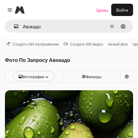
Magnific
Цены
Войти
Close menu
Очистить
Поиск 
Создать ИИ-изображение
Создать ИИ-видео
белый фон
пр
Фото По Запросу Авокадо
Фотографии
Фильтры