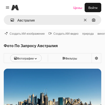
Magnific
Цены
Войти
Close menu
Очистить
Поиск 
Создать ИИ-изображение
Создать ИИ-видео
природа
вино
Фото По Запросу Австралия
Фотографии
Фильтры