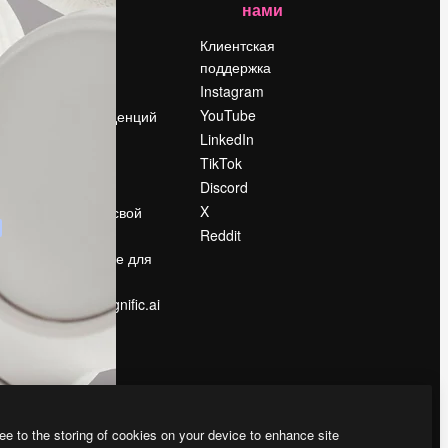
нами
Цены
о
О нас
Клиентская
поддержка
Reviews
Instagram
Вакансии
YouTube
Поиск тенденций
LinkedIn
Блог
TikTok
События
Discord
Slidesgo
ости
X
Продайте свой
контент
Reddit
в
Помещение для
прессы
Ищете magnific.ai
ee to the storing of cookies on your device to enhance site