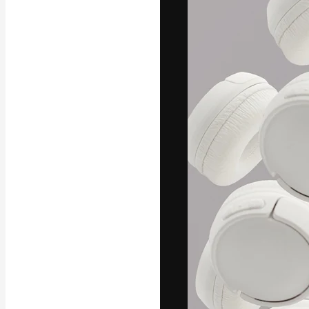
Креативная пл
ваших лучших 
подписчиков с
предприятий, а
Pусский