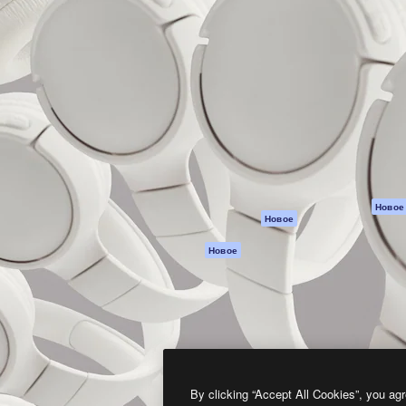
атформа для создания
Spaces
Academy
работ. Более 1 миллиона
ИИ-помощник
Документация п
реди креаторов,
Пакету ИИ
Генератор
гентств и студий.
изображений ИИ
Служба
поддержки
Генератор видео
ИИ
Условия и
положения
Генератор голоса
на основе ИИ
Политика
конфиденциальн
Стоковый контент
Оригиналы
MCP для
Новое
Новое
Claude/ChatGPT
Политика файло
cookie
Агенты
Новое
Центр доверия
API
Партнеры
Мобильное
приложение
Предприятие
Все инструменты
Magnific
By clicking “Accept All Cookies”, you agr