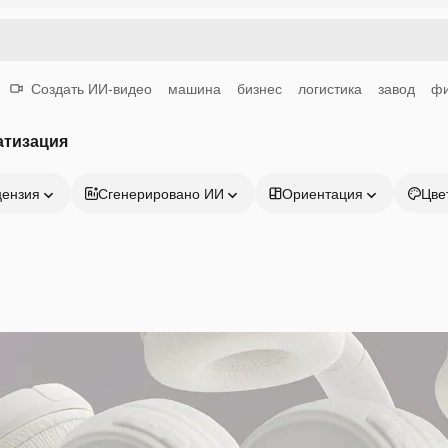
Создать ИИ-видео
машина
бизнес
логистика
завод
ф
атизация
цензия
Сгенерировано ИИ
Ориентация
Цве
Продукция
Начать