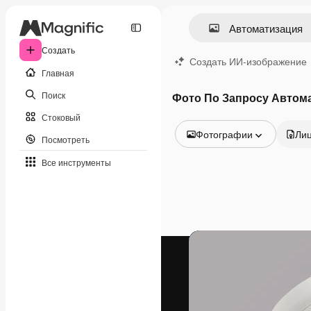
Создать
Создать ИИ-изображение
Главная
Поиск
Фото По Запросу Автом
Стоковый
Фотографии
Ли
Посмотреть
Все изображения
Все инструменты
Векторы
Иллюстрации
Фотографии
PSD
Шаблоны
Мокапы
Видео
Видеоролик
Моушн-дизайн
Видеошаблоны
Иконки
3D-модели
Шрифты