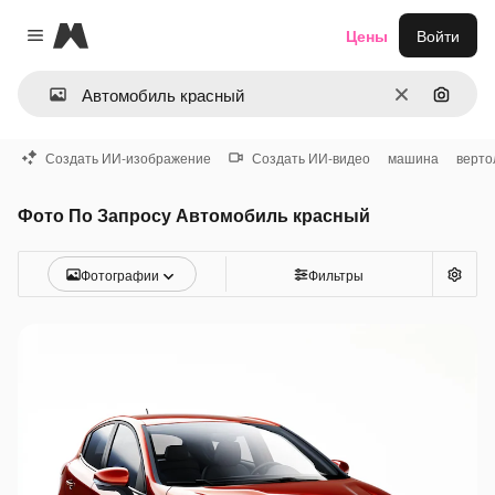
Magnific
Цены
Войти
Close menu
Очистить
Поиск 
Создать ИИ-изображение
Создать ИИ-видео
машина
верто
Фото По Запросу Автомобиль красный
Фотографии
Фильтры