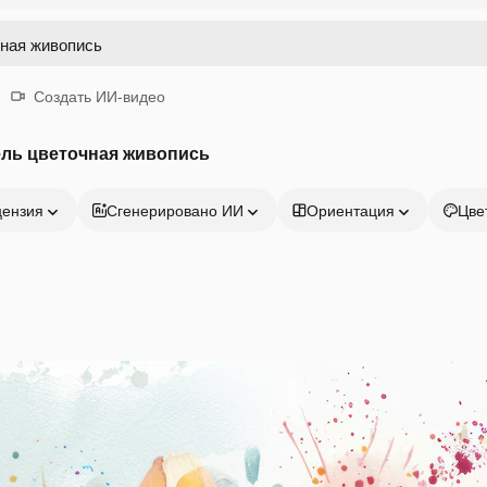
Создать ИИ-видео
ель цветочная живопись
цензия
Сгенерировано ИИ
Ориентация
Цве
Продукция
Начать