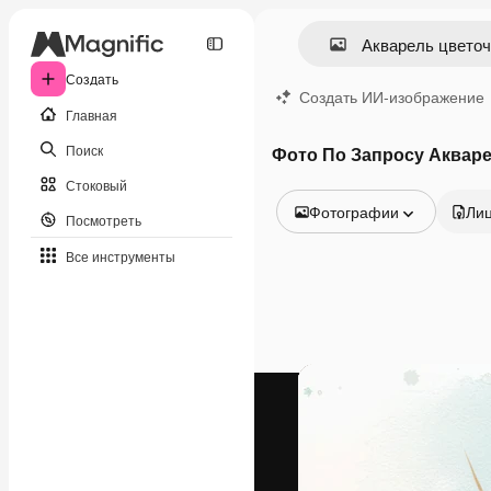
Создать
Создать ИИ-изображение
Главная
Поиск
Фото По Запросу Аквар
Стоковый
Фотографии
Ли
Посмотреть
Все изображения
Все инструменты
Векторы
Иллюстрации
Фотографии
PSD
Шаблоны
Мокапы
Видео
Видеоролик
Моушн-дизайн
Видеошаблоны
Иконки
3D-модели
Шрифты