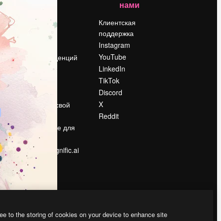
нами
Цены
о
О нас
Клиентская
поддержка
Reviews
Instagram
Вакансии
YouTube
Поиск тенденций
LinkedIn
Блог
TikTok
События
Discord
Slidesgo
ости
X
Продайте свой
контент
Reddit
в
Помещение для
прессы
Ищете magnific.ai
ee to the storing of cookies on your device to enhance site