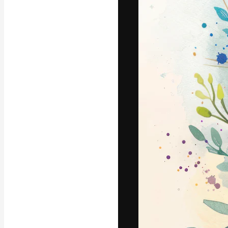
Креативная пл
ваших лучших 
подписчиков с
предприятий, а
Pусский