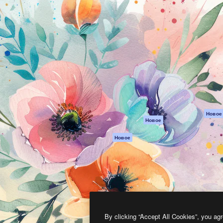
атформа для создания
Spaces
Academy
работ. Более 1 миллиона
ИИ-помощник
Документация п
реди креаторов,
Пакету ИИ
Генератор
гентств и студий.
изображений ИИ
Служба
поддержки
Генератор видео
ИИ
Условия и
положения
Генератор голоса
на основе ИИ
Политика
конфиденциальн
Стоковый контент
Оригиналы
MCP для
Новое
Новое
Claude/ChatGPT
Политика файло
cookie
Агенты
Новое
Центр доверия
API
Партнеры
Мобильное
приложение
Предприятие
Все инструменты
Magnific
By clicking “Accept All Cookies”, you agr