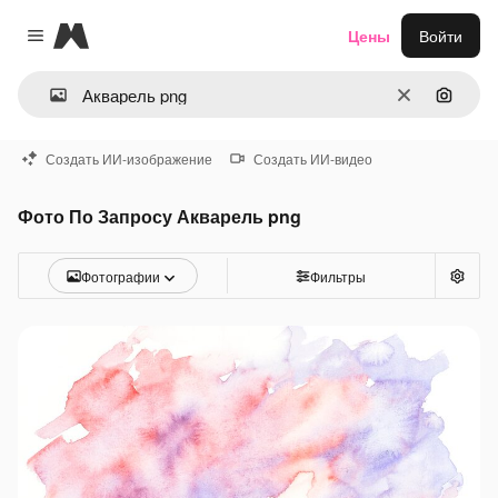
Magnific
Цены
Войти
Close menu
Очистить
Поиск 
Создать ИИ-изображение
Создать ИИ-видео
Фото По Запросу Акварель png
Фотографии
Фильтры