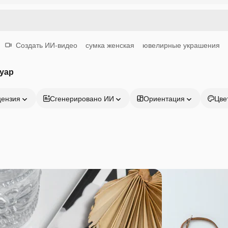
Создать ИИ-видео
сумка женская
ювелирные украшения
уар
цензия
Сгенерировано ИИ
Ориентация
Цве
Продукция
Начать