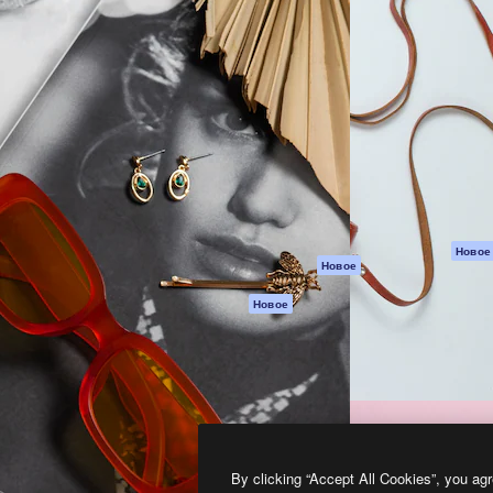
атформа для создания
Spaces
Academy
работ. Более 1 миллиона
ИИ-помощник
Документация п
реди креаторов,
Пакету ИИ
Генератор
гентств и студий.
изображений ИИ
Служба
поддержки
Генератор видео
ИИ
Условия и
положения
Генератор голоса
на основе ИИ
Политика
конфиденциальн
Стоковый контент
Оригиналы
MCP для
Новое
Новое
Claude/ChatGPT
Политика файло
cookie
Агенты
Новое
Центр доверия
API
Партнеры
Мобильное
приложение
Предприятие
Все инструменты
Magnific
By clicking “Accept All Cookies”, you agr