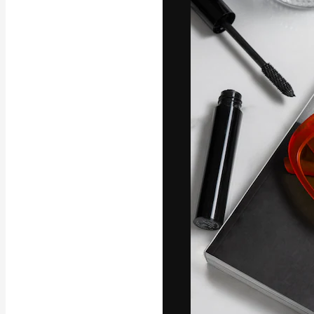
Креативная пл
ваших лучших 
подписчиков с
предприятий, а
Pусский