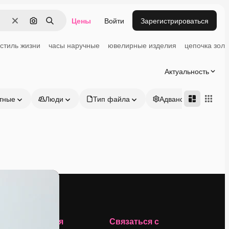
Цены
Войти
Зарегистрироваться
Очистить
Поиск по изображению
Поиск
стиль жизни
часы наручные
ювелирные изделия
цепочка зол
Актуальность
тные
Люди
Тип файла
Адвансд
Компания
Связаться с