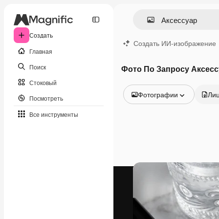
Создать
Создать ИИ-изображение
Главная
Поиск
Фото По Запросу Аксесс
Стоковый
Фотографии
Ли
Посмотреть
Все изображения
Все инструменты
Векторы
Иллюстрации
Фотографии
PSD
Шаблоны
Мокапы
Видео
Видеоролик
Моушн-дизайн
Видеошаблоны
Иконки
3D-модели
Шрифты