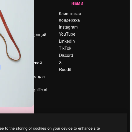
нами
Цены
о
О нас
Клиентская
поддержка
Reviews
Instagram
Вакансии
YouTube
Поиск тенденций
LinkedIn
Блог
TikTok
События
Discord
Slidesgo
ости
X
Продайте свой
контент
Reddit
в
Помещение для
прессы
Ищете magnific.ai
ee to the storing of cookies on your device to enhance site