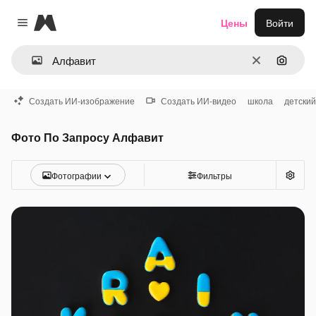
Magnific
Цены
Войти
Close menu
Очистить
Поиск 
Создать ИИ-изображение
Создать ИИ-видео
школа
детский
Фото По Запросу Алфавит
Фотографии
Фильтры