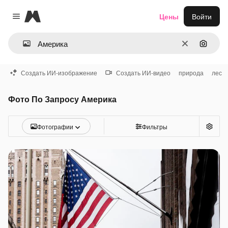
Magnific
Цены
Войти
Close menu
Очистить
Поиск 
Создать ИИ-изображение
Создать ИИ-видео
природа
лес
Фото По Запросу Америка
Фотографии
Фильтры