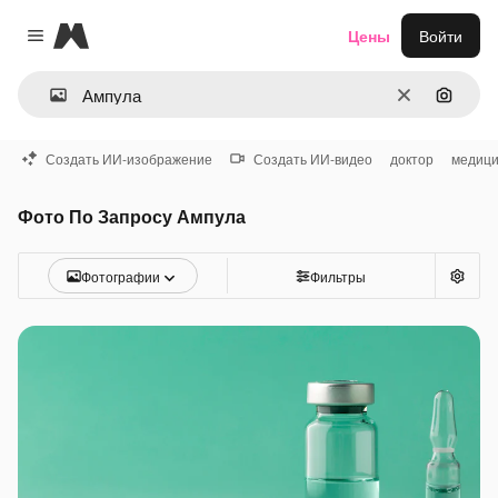
Magnific
Цены
Войти
Close menu
Очистить
Поиск 
Создать ИИ-изображение
Создать ИИ-видео
доктор
медиц
Фото По Запросу Ампула
Фотографии
Фильтры