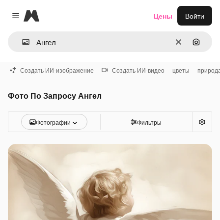
Magnific
Цены
Войти
Close menu
Очистить
Поиск 
Создать ИИ-изображение
Создать ИИ-видео
цветы
природ
Фото По Запросу Ангел
Фотографии
Фильтры