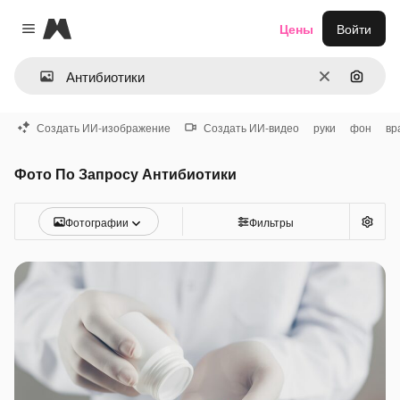
Magnific
Цены
Войти
Close menu
Очистить
Поиск 
Создать ИИ-изображение
Создать ИИ-видео
руки
фон
вр
Фото По Запросу Антибиотики
Фотографии
Фильтры