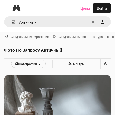
Magnific
Цены
Войти
Close menu
Очистить
Поиск 
Создать ИИ-изображение
Создать ИИ-видео
текстура
солн
Фото По Запросу Античный
Фотографии
Фильтры