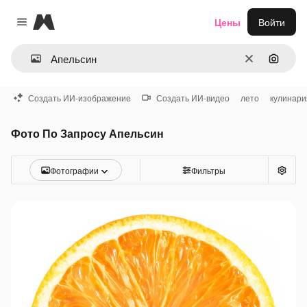
Magnific
Цены
Войти
Close menu
Очистить
Поиск 
Создать ИИ-изображение
Создать ИИ-видео
лето
кулинари
Фото По Запросу Апельсин
Фотографии
Фильтры