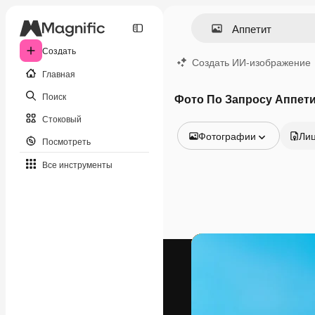
Создать
Создать ИИ-изображение
Главная
Поиск
Фото По Запросу Аппет
Стоковый
Фотографии
Ли
Посмотреть
Все изображения
Все инструменты
Векторы
Иллюстрации
Фотографии
PSD
Шаблоны
Мокапы
Видео
Видеоролик
Моушн-дизайн
Видеошаблоны
Иконки
3D-модели
Шрифты