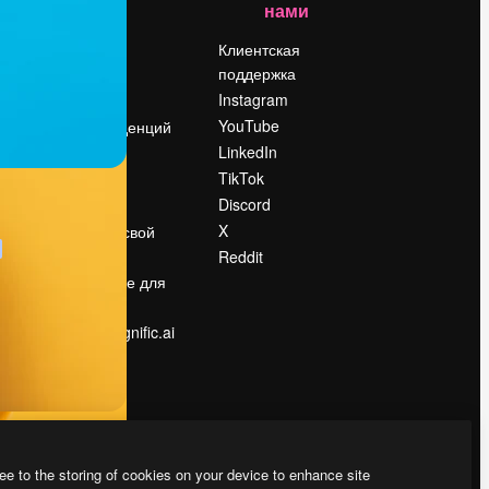
нами
Цены
о
О нас
Клиентская
поддержка
Reviews
Instagram
Вакансии
YouTube
Поиск тенденций
LinkedIn
Блог
TikTok
События
Discord
Slidesgo
ости
X
Продайте свой
контент
Reddit
в
Помещение для
прессы
Ищете magnific.ai
ee to the storing of cookies on your device to enhance site