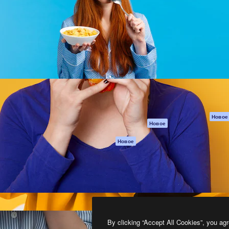
атформа для создания
Spaces
Academy
работ. Более 1 миллиона
ИИ-помощник
Документация п
реди креаторов,
Пакету ИИ
Генератор
гентств и студий.
изображений ИИ
Служба
поддержки
Генератор видео
ИИ
Условия и
положения
Генератор голоса
на основе ИИ
Политика
конфиденциальн
Стоковый контент
Оригиналы
MCP для
Новое
Новое
Claude/ChatGPT
Политика файло
cookie
Агенты
Новое
Центр доверия
API
Партнеры
Мобильное
приложение
Предприятие
Все инструменты
Magnific
By clicking “Accept All Cookies”, you agr