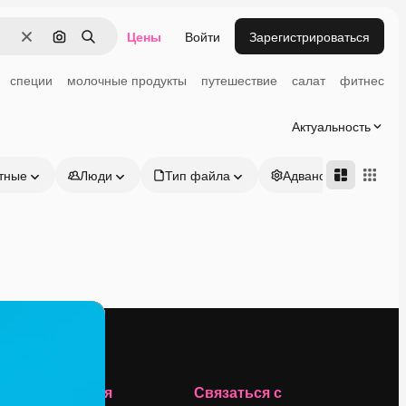
Цены
Войти
Зарегистрироваться
Очистить
Поиск по изображению
Поиск
специи
молочные продукты
путешествие
салат
фитнес
Актуальность
тные
Люди
Тип файла
Адвансд
Компания
Связаться с