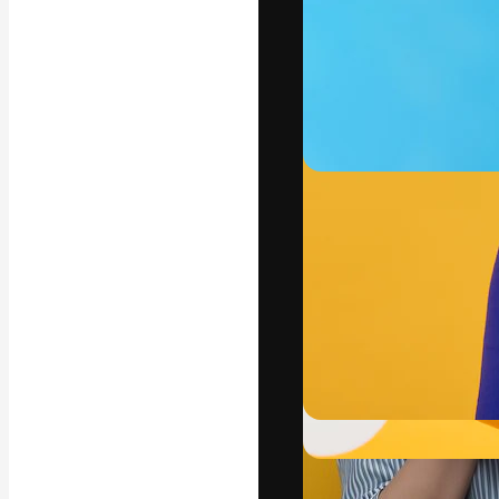
Креативная пл
ваших лучших 
подписчиков с
предприятий, а
Pусский