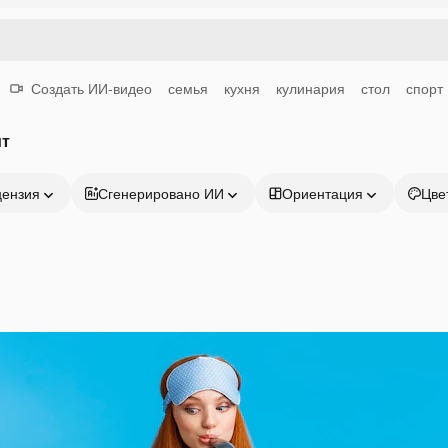
Создать ИИ-видео
семья
кухня
кулинария
стол
спорт
ит
цензия
Сгенерировано ИИ
Ориентация
Цве
Продукция
Начать