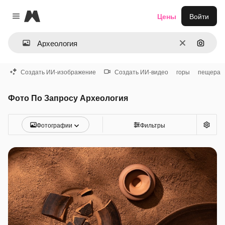
Magnific
Цены
Войти
Close menu
Очистить
Поиск 
Создать ИИ-изображение
Создать ИИ-видео
горы
пещера
Фото По Запросу Археология
Фотографии
Фильтры