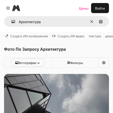
Magnific
Цены
Войти
Close menu
Очистить
Поиск 
Создать ИИ-изображение
Создать ИИ-видео
текстура
дере
Фото По Запросу Архитектура
Фотографии
Фильтры