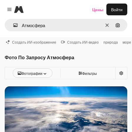
Magnific
Цены
Войти
Close menu
Очистить
Поиск 
Создать ИИ-изображение
Создать ИИ-видео
природа
море
Фото По Запросу Атмосфера
Фотографии
Фильтры