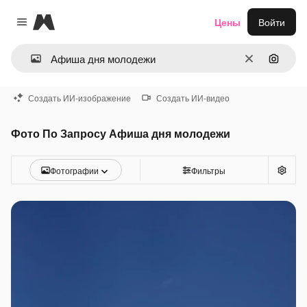
Magnific
Цены
Войти
Close menu
Очистить
Поиск 
Создать ИИ-изображение
Создать ИИ-видео
Фото По Запросу Афиша дня молодежи
Фотографии
Фильтры