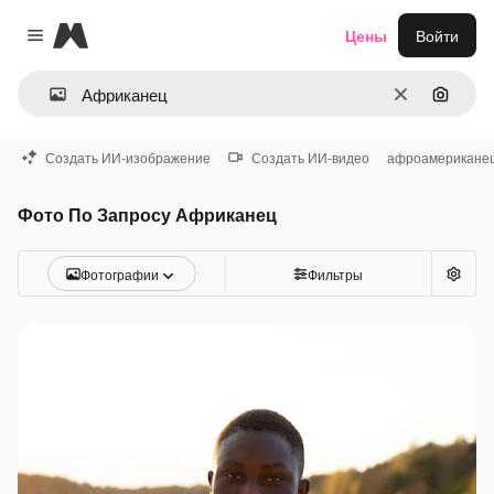
Magnific
Цены
Войти
Close menu
Очистить
Поиск 
Создать ИИ-изображение
Создать ИИ-видео
афроамерикане
Фото По Запросу Африканец
Фотографии
Фильтры