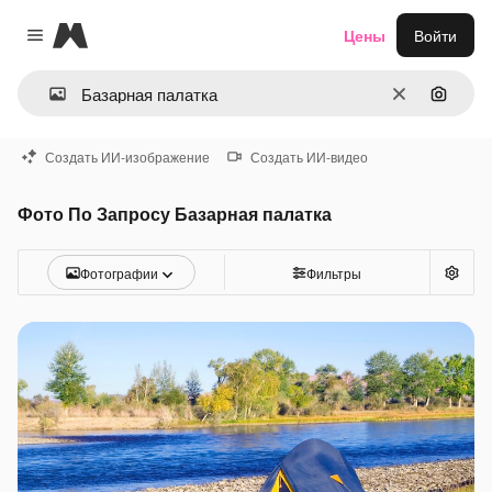
Magnific
Цены
Войти
Close menu
Очистить
Поиск 
Создать ИИ-изображение
Создать ИИ-видео
Фото По Запросу Базарная палатка
Фотографии
Фильтры