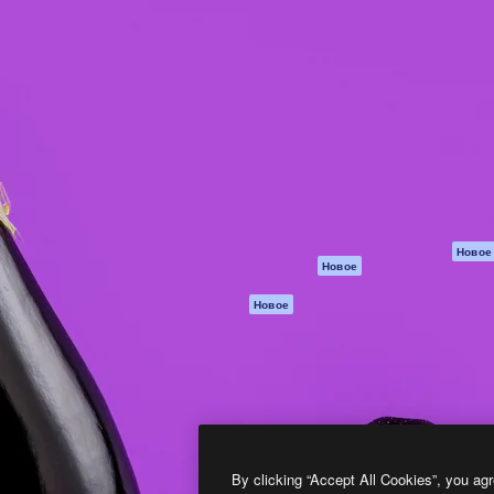
атформа для создания
Spaces
Academy
работ. Более 1 миллиона
ИИ-помощник
Документация п
реди креаторов,
Пакету ИИ
Генератор
гентств и студий.
изображений ИИ
Служба
поддержки
Генератор видео
ИИ
Условия и
положения
Генератор голоса
на основе ИИ
Политика
конфиденциальн
Стоковый контент
Оригиналы
MCP для
Новое
Новое
Claude/ChatGPT
Политика файло
cookie
Агенты
Новое
Центр доверия
API
Партнеры
Мобильное
приложение
Предприятие
Все инструменты
Magnific
By clicking “Accept All Cookies”, you agr