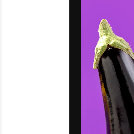
Креативная пл
ваших лучших 
подписчиков с
предприятий, а
Pусский