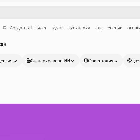
Создать ИИ-видео
кухня
кулинария
еда
специи
овощ
жан
цензия
Сгенерировано ИИ
Ориентация
Цве
Продукция
Начать