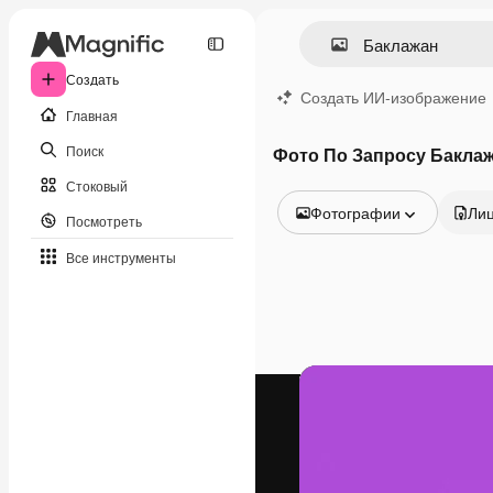
Создать
Создать ИИ-изображение
Главная
Поиск
Фото По Запросу Бакла
Стоковый
Фотографии
Ли
Посмотреть
Все изображения
Все инструменты
Векторы
Иллюстрации
Фотографии
PSD
Шаблоны
Мокапы
Видео
Видеоролик
Моушн-дизайн
Видеошаблоны
Иконки
3D-модели
Шрифты