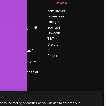
нами
Цены
о
О нас
Клиентская
поддержка
Reviews
Instagram
Вакансии
YouTube
Поиск тенденций
LinkedIn
Блог
TikTok
События
Discord
Slidesgo
ости
X
Продайте свой
контент
Reddit
в
Помещение для
прессы
Ищете magnific.ai
ee to the storing of cookies on your device to enhance site