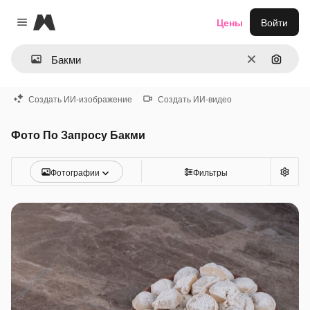
Magnific
Цены
Войти
Close menu
Очистить
Поиск 
Создать ИИ-изображение
Создать ИИ-видео
Фото По Запросу Бакми
Фотографии
Фильтры