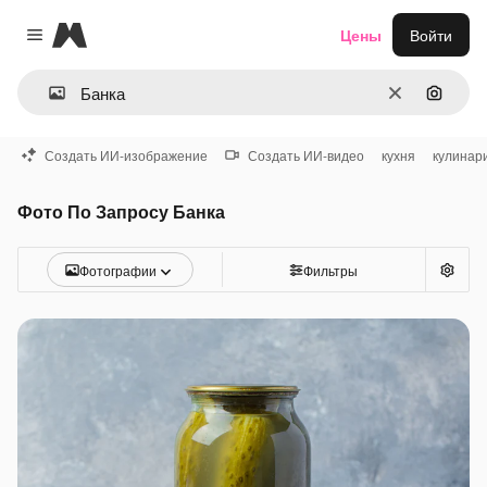
Magnific
Цены
Войти
Close menu
Очистить
Поиск 
Создать ИИ-изображение
Создать ИИ-видео
кухня
кулинар
Фото По Запросу Банка
Фотографии
Фильтры